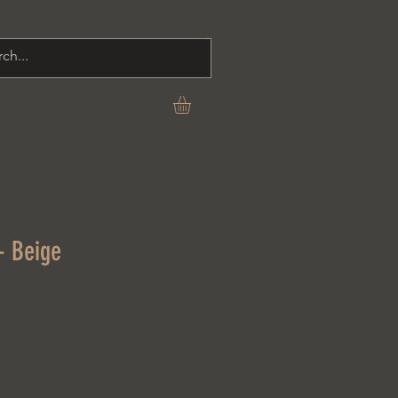
C O N T A C T
- Beige